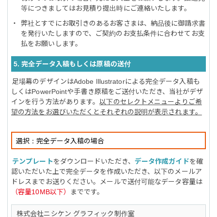
等につきましてはお見積り提出時にご連絡いたします。
弊社とすでにお取引きのあるお客さまは、納品後に御請求書
を発行いたしますので、ご契約のお支払条件に合わせてお支
払をお願いします。
5. 完全データ入稿もしくは原稿の送付
足場幕のデザインはAdobe Illustratorによる完全データ入稿も
しくはPowerPointや手書き原稿をご送付いただき、当社がデザ
インを行う方法があります。
以下のセレクトメニューよりご希
望の方法をお選びいただくとそれぞれの説明が表示されます。
テンプレート
をダウンロードいただき、
データ作成ガイド
を確
認いただいた上で完全データを作成いただき、以下のメールア
ドレスまでお送りください。メールで送付可能なデータ容量は
（容量10MB以下）
までです。
株式会社ニシケン グラフィック制作室