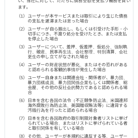
い、当社に対して、ただちに債務全額を支払う義務を負い
ます。
ユーザーが本サービスまたは取引により生じた債務
の支払を遅滞または怠った場合
ユーザーが自ら振出し、もしくは引受けた手形・小
切手につき、不渡り処分を受けたとき、または支払
を停止した場合
ユーザーについて、差押、仮差押、仮処分、強制執
行、破産、民事再生法、会社整理、特別清算、会社
更生の申し立てがなされた場合
ユーザーの財産状態が悪化、またはその恐れがある
と認められる客観的事情が発生した場合
ユーザー自身または関連会社・関係者が、暴力団、
暴力団構成員、暴力団関係企業もしくは関係者、総
会屋、その他の反社会的勢力であると認められる場
合
日本を含む各国の法令（不正競争防止法、米国連邦
海外腐敗行為防止法、英国贈収賄法等）に違背する
汚職行為を行ったと認められる場合
日本を含む各国政府の取引制限対象者リストに挙げ
られている場合、またはリストに挙げられている者
と取引関係を有している場合
その他、ユーザーが本規約に違反する等、ユーザー