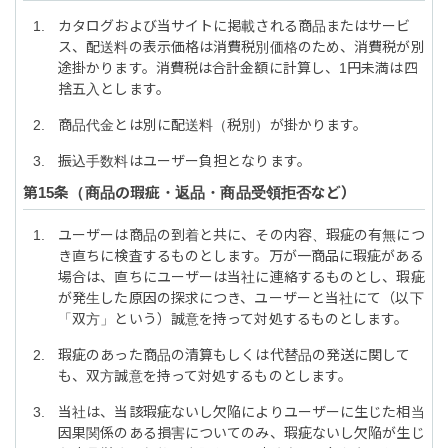
カタログおよび当サイトに掲載される商品またはサービ
ス、配送料の表示価格は消費税別価格のため、消費税が別
途掛かります。消費税は合計金額に計算し、1円未満は四
捨五入とします。
商品代金とは別に配送料（税別）が掛かります。
振込手数料はユーザー負担となります。
商品の瑕疵・返品・商品受領拒否など
ユーザーは商品の到着と共に、その内容、瑕疵の有無につ
き直ちに検査するものとします。万が一商品に瑕疵がある
場合は、直ちにユーザーは当社に連絡するものとし、瑕疵
が発生した原因の探求につき、ユーザーと当社にて（以下
「双方」という）誠意を持って対処するものとします。
瑕疵のあった商品の清算もしくは代替品の発送に関して
も、双方誠意を持って対処するものとします。
当社は、当該瑕疵ないし欠陥によりユーザーに生じた相当
因果関係のある損害についてのみ、瑕疵ないし欠陥が生じ